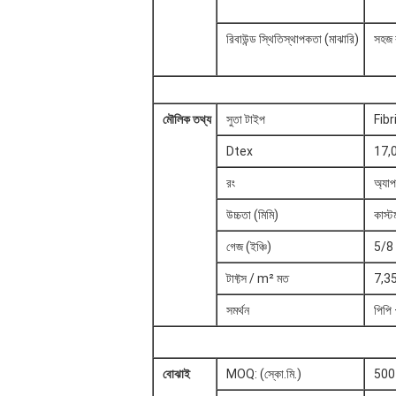
রিবাউন্ড স্থিতিস্থাপকতা (মাঝারি)
সহজ র
মৌলিক তথ্য
সুতা টাইপ
Fibr
Dtex
17,0
রং
অ্যাপ
উচ্চতা (মিমি)
কাস্
গেজ (ইঞ্চি)
5/8 '
টাফ্টস / m² মত
7,35
সমর্থন
পিপি
বোঝাই
MOQ: (স্কো.মি.)
500