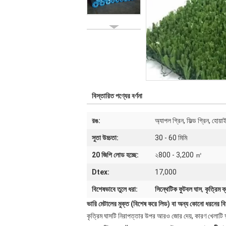
বিস্তারিত পণ্যের বর্ণনা
রঙ:
অ্যাপল গ্রিন, ফিল্ড গ্রিন, হোয়
সুতা উচ্চতা:
30 - 60 মিমি
20 জিপি লোড হচ্ছে:
২800 - 3,200 ㎡
Dtex:
17,000
বিশেষভাবে তুলে ধরা:
সিন্থেটিক ফুটবল ঘাস
,
কৃত্রিম ক
ভারি মেটালের মুক্ত (বিশেষ করে লিড) বা অন্য কোনো ধরনের বিষ
কৃত্রিম ঘাসটি নিরাপত্তার উপর আরও জোর দেয়, কারণ খেলাটি