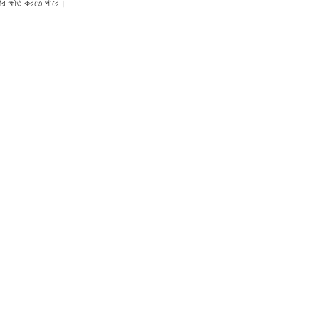
শের ক্ষতি করতে পারে।