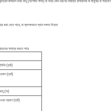
কৃত্রিম ঘাসগুলি ভারী ধাতু (বিশেষত সীসা) বা অন্য কোন ধরণের বিষাক্ত রাসায়নিক যা মানুষের বা পরিবে
বহার করা যেতে পারে, যা ব্যাপকভাবে স্থান দক্ষতা উন্নত
়াড়দের সাহায্য করতে পারে
-ইউভি (হ্যাঁ)
রক্ষণ (হ্যাঁ)
ধাতু (না)
য়া-প্রমাণ (হ্যাঁ)