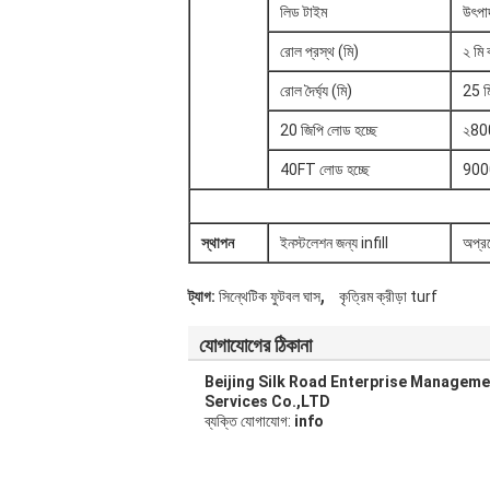
লিড টাইম
উৎপাদ
রোল প্রস্থ (মি)
২ মি 
রোল দৈর্ঘ্য (মি)
25 ম
20 জিপি লোড হচ্ছে
২80
40FT লোড হচ্ছে
900
স্থাপন
ইনস্টলেশন জন্য infill
অপ্রয
,
ট্যাগ:
সিন্থেটিক ফুটবল ঘাস
কৃত্রিম ক্রীড়া turf
যোগাযোগের ঠিকানা
Beijing Silk Road Enterprise Manageme
Services Co.,LTD
ব্যক্তি যোগাযোগ:
info