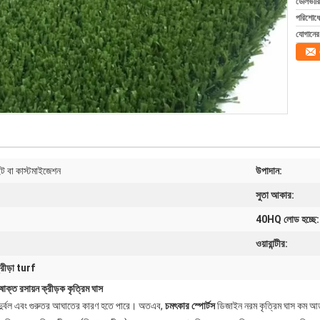
ডেলিভারি
পরিশোধের
যোগানের 
াইট বা কাস্টমাইজেশন
উপাদান:
সুতা আকার:
40HQ লোড হচ্ছে:
ওয়ারান্টীর:
্রীড়া turf
াক্ত রসায়ন ক্রীড়ক কৃত্রিম ঘাস
 দুর্বল এবং গুরুতর আঘাতের কারণ হতে পারে। অতএব,
চমৎকার স্পোর্টস
ডিজাইন নরম কৃত্রিম ঘাস কম আড়ম্