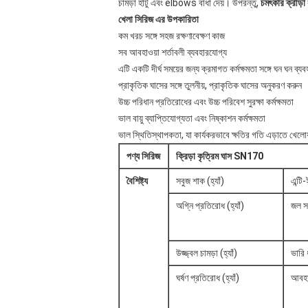
চামড়া হাঁটু এবং elbows বাধা দেয়। উপরন্তু,
চমৎকার ক্রীড়া
খেলা সিরিজ এর উপকারিতা
কম খরচ সঙ্গে সহজ রক্ষণাবেক্ষণ কাজ
সব আবহাওয়া শর্তাবলী ব্যবহারযোগ্য
এটি একটি দীর্ঘ সময়ের জন্য ক্রমাগত কর্মক্ষমতা সঙ্গে ঘন ঘন ব্য
প্রাকৃতিক ঘাসের সঙ্গে তুলনীয়, প্রাকৃতিক ঘাসের অনুকরণ করুন
উচ্চ পরিধান প্রতিরোধের এবং উচ্চ পরিবেশ সুরক্ষা কর্মক্ষমতা
ভাল বায়ু ব্যাপ্তিযোগ্যতা এবং নিষ্কাশন কর্মক্ষমতা
ভাল স্থিতিস্থাপকতা, যা কার্যকরভাবে ক্ষতির গতি এড়াতে খেলোয
পণ্য সিরিজ
ক্রিড়া কৃত্রিম ঘাস SN170
বৈশিষ্ট্য
সবুজ শাক (হ্যাঁ)
এন্টি
অগ্নি প্রতিরোধ (হ্যাঁ)
জল সং
উজ্জ্বল চামড়া (হ্যাঁ)
ভারি 
ঘর্ষণ প্রতিরোধ (হ্যাঁ)
আবহাও