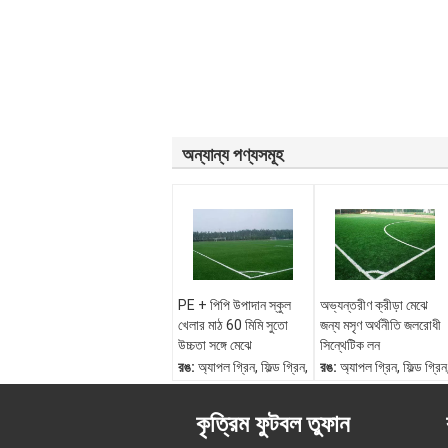
অন্যান্য পণ্যসমূহ
PE + পিপি উপাদান স্কুল
অভ্যন্তরীণ ক্রীড়া মেঝে
খেলার মাঠ 60 মিমি সুতো
জন্য মসৃণ অর্থনীতি জলরোধী
উচ্চতা সঙ্গে মেঝে
সিন্থেটিক লন
রঙ:
অ্যাপল গ্রিন, ফিল্ড গ্রিন,
রঙ:
অ্যাপল গ্রিন, ফিল্ড গ্রিন
হোয়াইট
হোয়াইট
উপাদান:
PE + পিপি
উপাদান:
PE + পিপি
কৃত্রিম ফুটবল তুফান
সুতা উচ্চতা:
30 - 60 মিমি
সুতা উচ্চতা:
30 - 60 মিমি
সুতা আকার:
ডায়মন্ড প্লাস
সুতা আকার:
ডায়মন্ড প্লাস