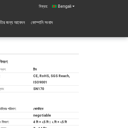
বিক্রয়:
Bengali
ৃতির জন্য আবেদন
কোম্পানি সংবাদ
বিবরণ:
 স্থল:
চীন
:
CE, RoHS, SGS Reach,
ISO9001
বার:
SN170
চাহিদার পরিমাণ:
কোনটাতে
negotiable
ং বিবরণ:
4 মি × ২5 মি। ২ মি × ২5 মি