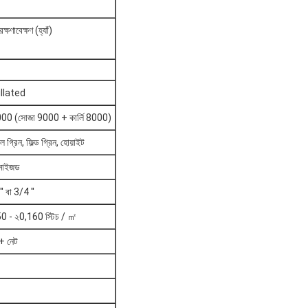
ক্ষণাবেক্ষণ (হ্যাঁ)
illated
00 (সোজা 9000 + কার্লি 8000)
ল গ্রিন, ফিল্ড গ্রিন, হোয়াইট
টমাইজড
' বা 3/4 ''
0 - ২0,160 স্টিচ / ㎡
 + নেট