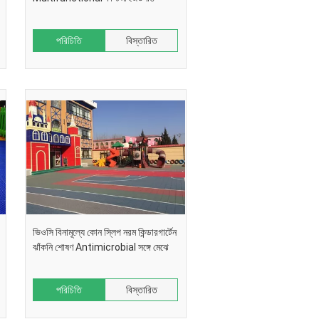
পরিচিতি
বিস্তারিত
ভিওসি বিনামূল্যে কোন স্লিপ নরম কিন্ডারগার্টেন
ঝাঁকনি শোষণ Antimicrobial সঙ্গে মেঝে
পরিচিতি
বিস্তারিত