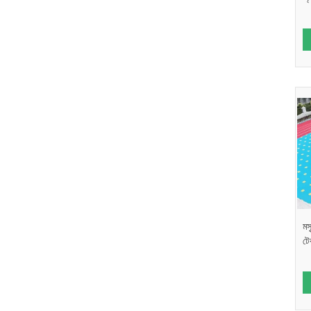
মস
টে