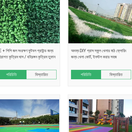
 + পিপি জল সংরক্ষণ ফুটবল গ্রাউন্ড জন্য
অদম্য DIY গ্রাস স্কুল খেলার মাঠ ফ্লোরিং
িরাগত কৃত্রিম ঘাস / বহিরঙ্গন কৃত্রিম তুফান
জন্য খেলা কোর্ট, ইনস্টল করার সহজ
পরিচিতি
বিস্তারিত
পরিচিতি
বিস্তারিত