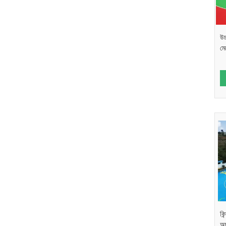
উচ
মে
কিন
অ্