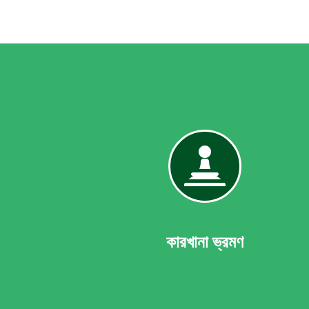
কারখানা
ম
ভ্রমণ
ন
কারখানা ভ্রমণ