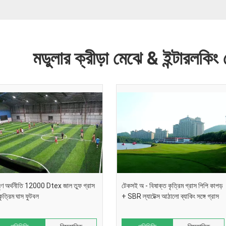
মডুলার ক্রীড়া মেঝে & ইন্টারলকিং 
ৃণ অর্থনীতি 12000 Dtex জাল তুফ গ্রাস
টেকসই অ - বিষাক্ত কৃত্রিম গ্রাস পিপি কাপড়
কৃত্রিম ঘাস ফুটবল
+ SBR ল্যাটেক্স আঠালো ব্যাকিং সঙ্গে গ্রাস