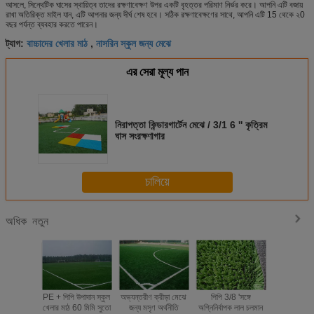
আসলে, সিন্থেটিক ঘাসের স্থায়িত্ব তাদের রক্ষণাবেক্ষণ উপর একটি বৃহত্তর পরিমাণ নির্ভর করে। আপনি এটি বজায়
রাখা অতিরিক্ত মাইল যান, এটি আপনার জন্য দীর্ঘ শেষ হবে। সঠিক রক্ষণাবেক্ষণের সাথে, আপনি এটি 15 থেকে ২0
বছর পর্যন্ত ব্যবহার করতে পারেন।
বাচ্চাদের খেলার মাঠ
নাসরিন স্কুল জন্য মেঝে
ট্যাগ:
,
এর সেরা মূল্য পান
নিরাপত্তা কিন্ডারগার্টেন মেঝে / 3/1 6 '' কৃত্রিম
ঘাস সংরক্ষণাগার
চালিয়ে
নতুন
অধিক
PE + পিপি উপাদান স্কুল
অভ্যন্তরীণ ক্রীড়া মেঝে
পিপি 3/8 'সঙ্গে
উচ্চ ঘনত্ব স্
খেলার মাঠ 60 মিমি সুতো
জন্য মসৃণ অর্থনীতি
অগ্নিনির্বাপক লাল চলমান
মাঠ / ফুসল