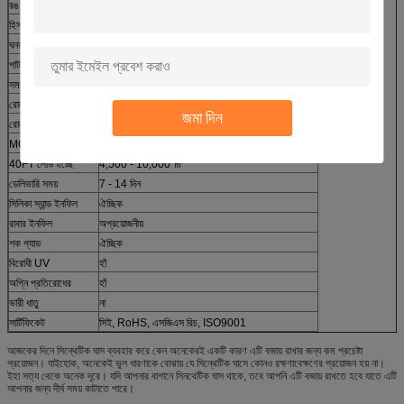
রঙ
অলিভ সবুজ + ক্ষেত্রের সবুজ + বেজ + হালকা সবুজ
হিসাব করার নিয়ম
3/8 '' বা 3/16 ''
ঘনত্ব
13,650 - 63,000 স্টিচ / ㎡
পাটা
5 - 8 বছর
সমর্থন
পিপি কাপড় + SBR ল্যাটেক্স আঠালো
রোল প্রস্থ
২ মি বা 4 মি
জমা দিন
রোল দৈর্ঘ্য
25 মি বা কাস্টমাইজেশন
MOQ:
500 ㎡
40FT লোড হচ্ছে
4,500 - 10,000 ㎡
ডেলিভারি সময়
7 - 14 দিন
সিলিকা স্যান্ড ইনফিল
ঐচ্ছিক
রাবার ইনফিল
অপ্রয়োজনীয়
শক প্যাড
ঐচ্ছিক
বিরোধী UV
হাঁ
অগ্নি প্রতিরোধের
হাঁ
ভারী ধাতু
না
সার্টিফিকেট
সিই, RoHS, এসজিএস রিচ, ISO9001
আজকের দিনে সিন্থেটিক ঘাস ব্যবহার করে কেন অনেকেরই একটি কারণ এটি বজায় রাখার জন্য কম প্রচেষ্টা
প্রয়োজন। যাইহোক, অনেকেই ভুল ধারণাকে বোঝায় যে সিন্থেটিক ঘাসে কোনও রক্ষণাবেক্ষণের প্রয়োজন হয় না।
ইহা সত্য থেকে অনেক দূরে। যদি আপনার বাগানে সিনথেটিক ঘাস থাকে, তবে আপনি এটি বজায় রাখতে হবে যাতে এটি
আপনার জন্য দীর্ঘ সময় কাটাতে পারে।