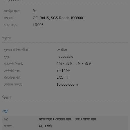
উৎপত্তি স্থল:
চীন
সাক্ষ্যদান:
CE, RoHS, SGS Reach, ISO9001
মডেল নম্বার:
LR096
প্রদান
ন্যূনতম চাহিদার পরিমাণ:
কোনটাতে
মূল্য:
negotiable
প্যাকেজিং বিবরণ:
4 মি × ২5 মি। ২ মি × ২5 মি
ডেলিভারি সময়:
7 - 14 দিন
পরিশোধের শর্ত:
L/C, T T
যোগানের ক্ষমতা:
10,000,000 ㎡
বিবরণ
নতুন
রঙ:
অলিভ সবুজ + ক্ষেত্রের সবুজ + বেজ + হালকা সবুজ
উপাদান:
PE + পিপি