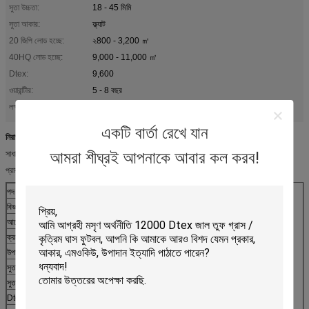
সুতা উচ্চতা:
18 - 45 মিমি
সুতা আকার:
ফ্ল্যাট
20 জিপি লোড হচ্ছে:
২800 - 3,200 ㎡
40HQ লোড হচ্ছে:
9,000 - 11,000 ㎡
Dtex:
9,600
ওয়ারান্টীর:
5 - 8 বছর
বাচ্চাদের খেলার মাঠ
নাসরিন স্কুল জন্য মেঝে
লক্ষণীয় করা:
,
একটি বার্তা রেখে যান
নিরাপত্তা কিন্ডারগার্টেন মেঝে / 3/1 6 '' কৃত্রিম ঘাস সংরক্ষণাগার
আমরা শীঘ্রই আপনাকে আবার কল করব!
সাধারণ শৈলী তুলনায় অনেক নরম
প্রাকৃতিক রং আরও ঘনিষ্ঠ, এবং ইউরোপীয় এবং আমেরিকান বাজার দ্বারা স্বীকৃত।
পদ
কৃত্রিম ঘাস
বিভাগ
ল্যান্ডস্কেপিং
আবেদন
বাগান, ছাদ, কিন্ডারগার্টেন, সাঁতার পুল, বাণিজ্যিক এলাকা, ইত্যাদি।
ক্রম
LR096
উপাদান
PE + পিপি
সুতা উচ্চতা
18 - 45 মিমি
সুতা আকার
ফ্ল্যাট
Dtex
9,600